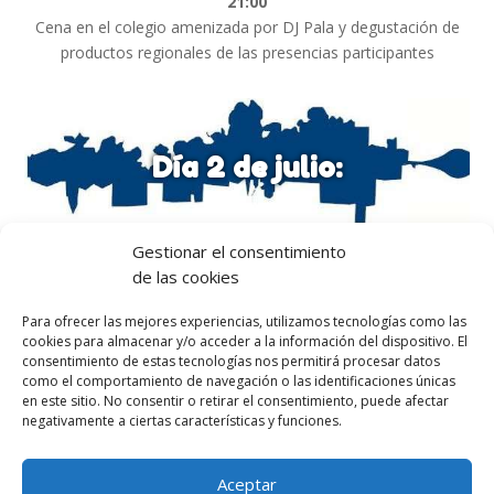
21:00
Cena en el colegio amenizada por DJ Pala y degustación de
productos regionales de las presencias participantes
Día 2 de julio:
06:00
Gestionar el consentimiento
Subida a la Peña Oroel
de las cookies
09:00 a 11:00
Para ofrecer las mejores experiencias, utilizamos tecnologías como las
Talleres
cookies para almacenar y/o acceder a la información del dispositivo. El
11:00 a 11:30
consentimiento de estas tecnologías nos permitirá procesar datos
como el comportamiento de navegación o las identificaciones únicas
Pausa para el café
en este sitio. No consentir o retirar el consentimiento, puede afectar
11:30 a 12:40
negativamente a ciertas características y funciones.
Paneles de experiencias
12:45 a 13:45
Aceptar